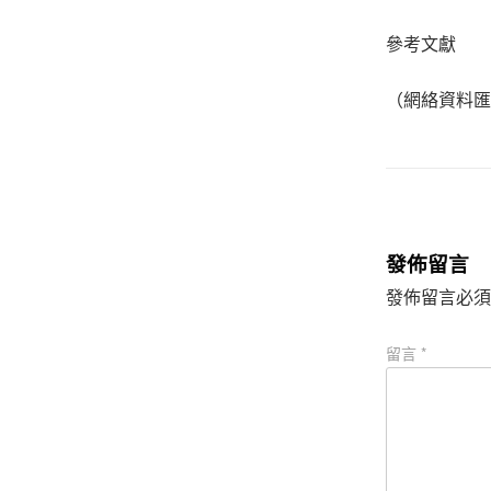
參考文獻
（網絡資料匯
發佈留言
發佈留言必須
留言
*