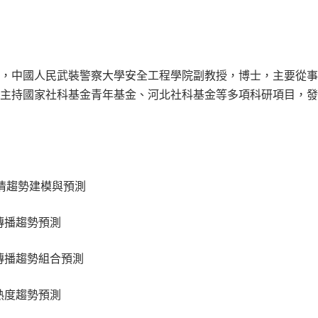
，中國人民武裝警察大學安全工程學院副教授，博士，主要從事
主持國家社科基金青年基金、河北社科基金等多項科研項目，發
情趨勢建模與預測
情傳播趨勢預測
情傳播趨勢組合預測
情熱度趨勢預測