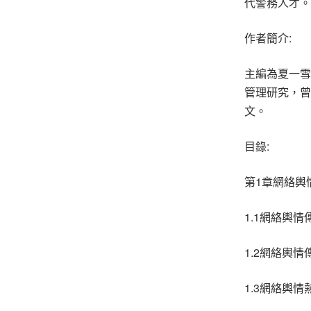
代警務人才。
作者簡介:
主編為夏一雪
管理研究，曾
文。
目錄:
第1章網絡輿
1.1網絡輿
1.2網絡輿
1.3網絡輿