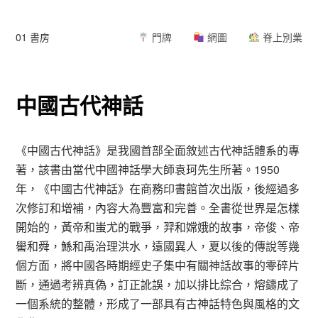
01 書房
門牌
網圖
脊上別業
中國古代神話
《中國古代神話》是我國首部全面敘述古代神話體系的專
著，該書由當代中國神話學大師袁珂先生所著。1950
年，《中國古代神話》在商務印書館首次出版，後經過多
次修訂和增補，內容大為豐富和完善。全書從世界是怎樣
開始的，黃帝和蚩尤的戰爭，羿和嫦娥的故事，帝俊、帝
嚳和舜，鯀和禹治理洪水，遠國異人，夏以後的傳說等幾
個方面，將中國各時期經史子集中有關神話故事的零碎片
斷，通過考辨真偽，訂正訛誤，加以排比綜合，熔鑄成了
一個系統的整體，形成了一部具有古神話特色與風格的文