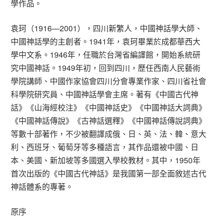
學作品。
袁珂（1916—2001），四川新繁人，中國神話學大師、
中國神話學的主創者。1941年，袁珂畢業於成都華西大
學中文系。1946年，任職於台灣省編譯館，開始系統研
究中國神話。1949年初，回到四川，歷任西南人民藝術
學院講師、中國作家協會四川分會專業作家、四川省社會
科學院研究員、中國神話學會主席。著有《中國古代神
話》《山海經校注》《中國神話史》《中國神話大詞典》
《中國神話傳說》《古神話選釋》《中國神話傳說詞典》
等數十部著作，不少被翻譯成俄、日、英、法、韓、意大
利、西班牙、葡萄牙等多種語言，其作品還被中國、日
本、美國、新加坡等多國選入學校教材。其中，1950年
首次出版的《中國古代神話》是我國第一部全面敘述古代
神話體系的專著。
原序